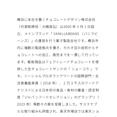
横浜に本社を置くチョコレートデザイン株式会社
（代表取締役：大槻昌弘）は2000 年 3 月 1 日設
立、メインブランド「 VANILLABEANS （バニラビ
ーンズ）」の運営を行う菓子製造会社です。横浜市
内に複数の製造拠点を置き、カカオ豆の焙煎からチ
ョコレートへの加工、販売までを一貫して行ってい
ます。看板商品はフェアトレードチョコレートを使
用した生チョコレートサンドの『 ショーコラ 』 で
す。ソーシャルプロダクツアワードの国際部門・生
活者審査員賞（ 2018 年）、 2 万 3 千人のフードア
ナリストによる日本初の食品・食材の審査・認定制
度「ジャパンフードセレクション」のグランプリ（
2023 年）等数々の賞を受賞しました。サステナブ
ルな取り組みも評価され、楽天市場店では楽天ショ