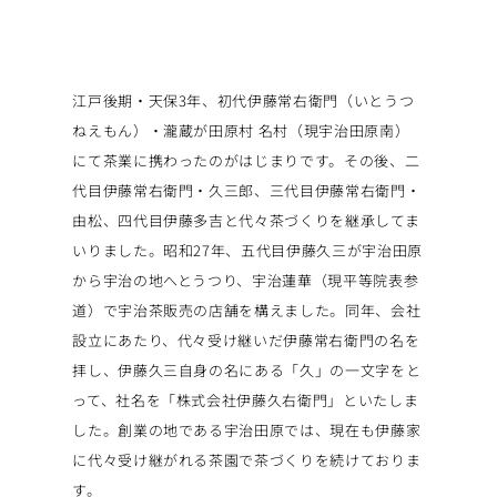
江戸後期・天保3年、初代伊藤常右衛門（いとうつ
ねえもん）・瀧蔵が田原村 名村（現宇治田原南）
にて茶業に携わったのがはじまりです。その後、二
代目伊藤常右衛門・久三郎、三代目伊藤常右衛門・
由松、四代目伊藤多吉と代々茶づくりを継承してま
いりました。昭和27年、五代目伊藤久三が宇治田原
から宇治の地へとうつり、宇治蓮華（現平等院表参
道）で宇治茶販売の店舗を構えました。同年、会社
設立にあたり、代々受け継いだ伊藤常右衛門の名を
拝し、伊藤久三自身の名にある「久」の一文字をと
って、社名を「株式会社伊藤久右衛門」といたしま
した。創業の地である宇治田原では、現在も伊藤家
に代々受け継がれる茶園で茶づくりを続けておりま
す。